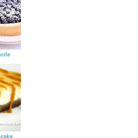
cile
ecake