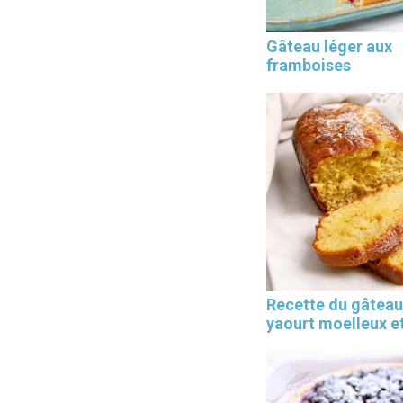
Gâteau léger aux
framboises
Les 30 outils indispensables
EN PÂTISSERIE
Recette du gâteau
yaourt moelleux et