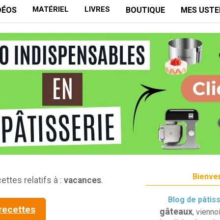
MATÉRIEL
LIVRES
DÉOS
BOUTIQUE
MES USTE
Bienven
ettes relatifs à :
vacances
.
Blog de pâtis
 recettes
gâteaux
, vienno