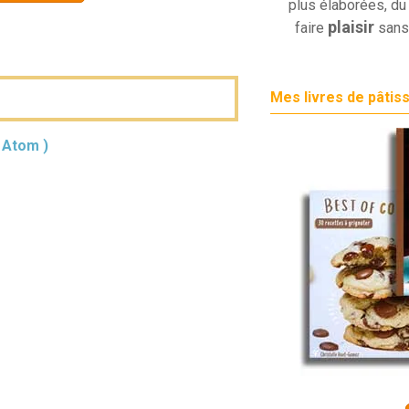
plus élaborées, du 
plaisir
faire
sans
Mes livres de pâtis
( Atom )