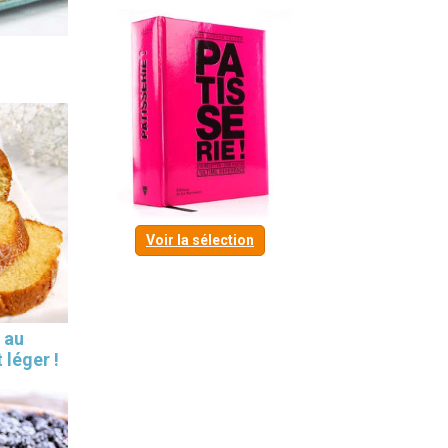
Voir la sélection
 au
 léger !