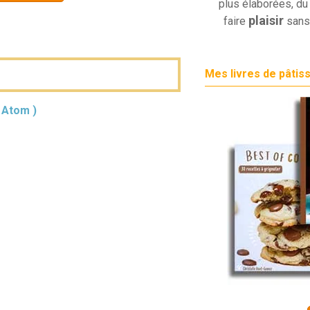
plus élaborées, du 
plaisir
faire
sans
Mes livres de pâtis
( Atom )