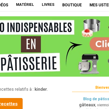
MATÉRIEL
LIVRES
DÉOS
BOUTIQUE
MES USTE
Bienven
ecettes relatifs à :
kinder
.
Blog de pâtis
 recettes
gâteaux
, vienno