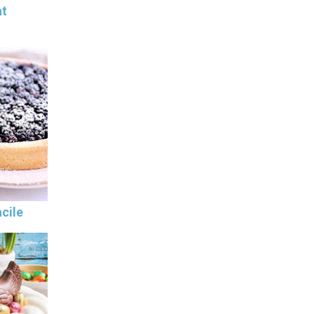
at
cile