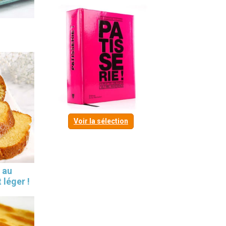
Voir la sélection
 au
 léger !