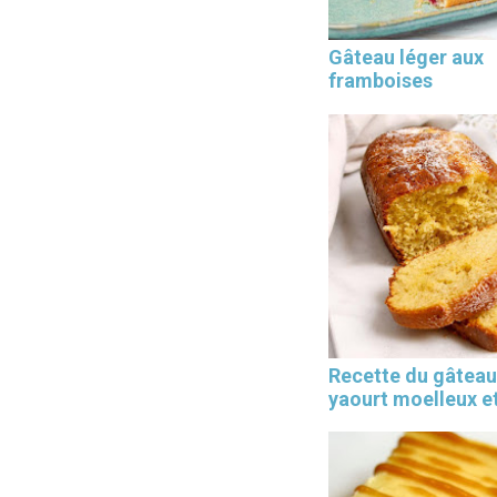
Gâteau léger aux
framboises
Les 30 outils indispensables
EN PÂTISSERIE
Recette du gâteau
yaourt moelleux et