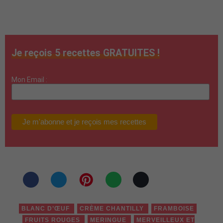
Je reçois 5 recettes GRATUITES !
Mon Email :
BLANC D’ŒUF
CRÈME CHANTILLY
FRAMBOISE
FRUITS ROUGES
MERINGUE
MERVEILLEUX ET