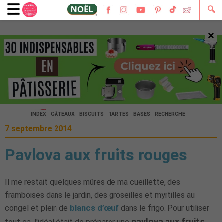
🔍
×
🔍
INDEX
GÂTEAUX
BISCUITS
TARTES
BASES
RECHERCHE
7 septembre 2014
Pavlova aux fruits rouges
Il me restait quelques mûres de ma cueillette, des
framboises dans le jardin, des groseilles et myrtilles au
congel et plein de
blancs d’œuf
dans le frigo. Pour utiliser
pavlova aux fruits
tout ça, l'idéal était de préparer une