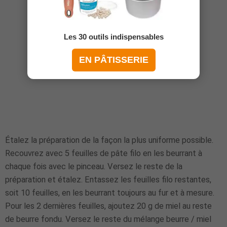
Les 30 outils indispensables
EN PÂTISSERIE
Étalez la préparation de la façon la plus uniforme possible.
Recouvrez avec 5 feuilles de pâte filo en les beurrant à
chaque fois avec le pinceau. Versez le reste de la
préparation et étalez. Entassez les feuilles filo restantes,
soit 10 feuilles, en les beurrant toujours au fur et à mesure.
Pour les 2 dernières feuilles, ajoutez 20 g de miel au reste
de beurre fondu. Versez le reste du mélange beurre / miel