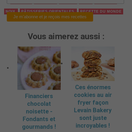
AMANDE
BAKLAVA
GRÈCE
MIEL
NOISETTE
NOIX
PÂTISSERIES ORIENTALES
RECETTE DU MONDE
Vous aimerez aussi :
Ces énormes
cookies au air
Financiers
fryer façon
chocolat
Levain Bakery
noisette -
sont juste
Fondants et
incroyables !
gourmands !