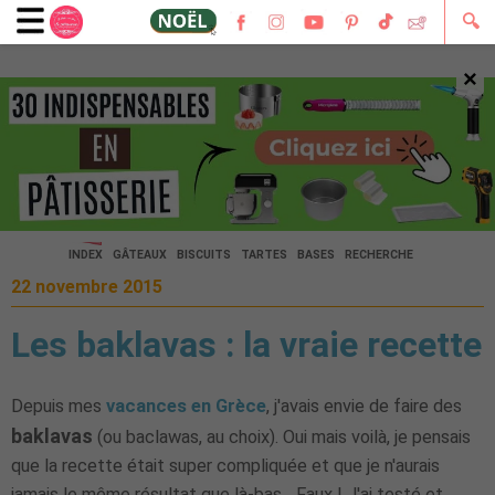
🔍
×
🔍
INDEX
GÂTEAUX
BISCUITS
TARTES
BASES
RECHERCHE
22 novembre 2015
Les baklavas : la vraie recette
Depuis mes
vacances en Grèce
, j'avais envie de faire des
baklavas
(ou baclawas, au choix). Oui mais voilà, je pensais
que la recette était super compliquée et que je n'aurais
jamais le même résultat que là-bas... Faux ! J'ai testé et