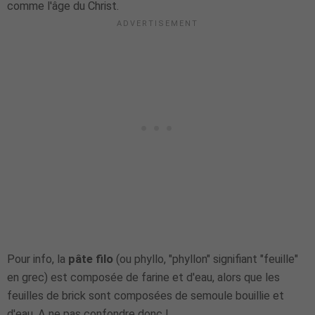
comme l'âge du Christ.
Pour info, la
pâte filo
(ou phyllo, "phyllon" signifiant "feuille"
en grec) est composée de farine et d'eau, alors que les
feuilles de brick sont composées de semoule bouillie et
d'eau. A ne pas confondre donc !