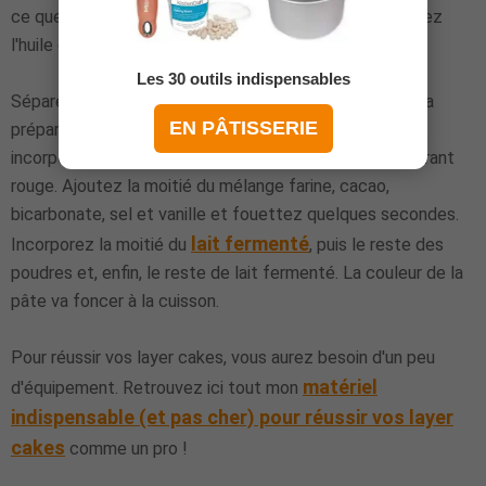
ce que le mélange soit parfaitement homogène. Ajoutez
l'huile et fouettez de nouveau.
Les 30 outils indispensables
Séparez les blancs des jaunes et ajoutez les jaunes à la
EN PÂTISSERIE
préparation. Fouettez jusqu'à ce qu'ils parfaitement
incorporés. Ajoutez ensuite le vinaigre blanc et le colorant
rouge. Ajoutez la moitié du mélange farine, cacao,
bicarbonate, sel et vanille et fouettez quelques secondes.
lait fermenté
Incorporez la moitié du
, puis le reste des
poudres et, enfin, le reste de lait fermenté. La couleur de la
pâte va foncer à la cuisson.
Pour réussir vos layer cakes, vous aurez besoin d'un peu
matériel
d'équipement. Retrouvez ici tout mon
indispensable (et pas cher) pour réussir vos layer
cakes
comme un pro !