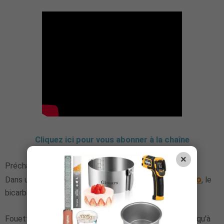
Cliquez ici pour vous abonner à la chaîne
×
Préchauffez le four à 180°C.
cacao
Dans un récipient, tamisez ensemble la farine, le
, le
bicarbonate, le sel et la vanille en poudre.
Fouettez ensemble le beurre et le sucre en poudre jusqu'à