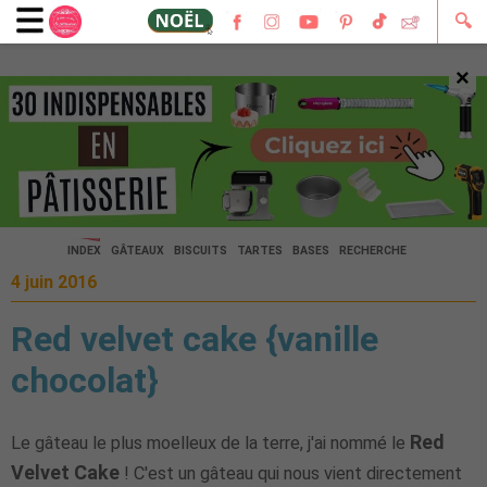
🔍
×
🔍
INDEX
GÂTEAUX
BISCUITS
TARTES
BASES
RECHERCHE
4 juin 2016
Red velvet cake {vanille
chocolat}
Red
Le gâteau le plus moelleux de la terre, j'ai nommé le
Velvet Cake
! C'est un gâteau qui nous vient directement