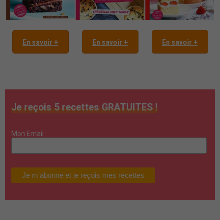
En savoir +
En savoir +
En savoir +
Je reçois 5 recettes GRATUITES !
Mon Email :