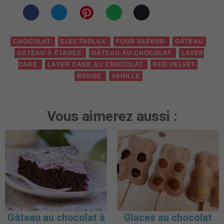
CHOCOLAT
ELECTROLUX
FOUR VAPEUR
GÂTEAU
GÂTEAU À ÉTAGES
GÂTEAU AU CHOCOLAT
LAYER
CAKE
LAYER CAKE AU CHOCOLAT
RED VELVET
ROUGE
VANILLE
Vous aimerez aussi :
Gâteau au chocolat à
Glaces au chocolat