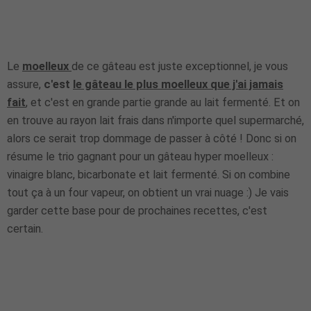
Le
moelleux
de ce gâteau est juste exceptionnel, je vous
assure,
c'est
le gâteau le plus moelleux que j'ai jamais
fait
, et c'est en grande partie grande au lait fermenté. Et on
en trouve au rayon lait frais dans n'importe quel supermarché,
alors ce serait trop dommage de passer à côté ! Donc si on
résume le trio gagnant pour un gâteau hyper moelleux :
vinaigre blanc, bicarbonate et lait fermenté. Si on combine
tout ça à un four vapeur, on obtient un vrai nuage :) Je vais
garder cette base pour de prochaines recettes, c'est
certain.