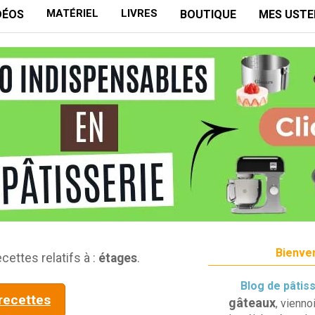
MATÉRIEL
LIVRES
DÉOS
BOUTIQUE
MES USTE
Bienven
cettes relatifs à :
étages
.
Blog de pâtis
 recettes
gâteaux
, vienno