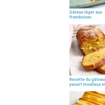
Gâteau léger aux
framboises
Les 30 outils indispensables
EN PÂTISSERIE
Recette du gâteau
yaourt moelleux et