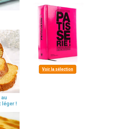
Voir la sélection
 au
 léger !