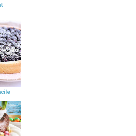
at
cile