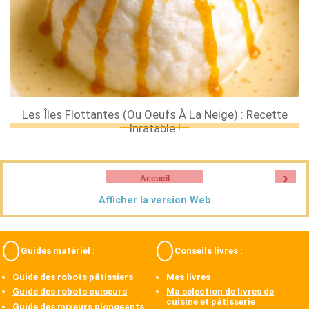
Les Îles Flottantes (ou Oeufs À La Neige) : Recette
Inratable !
›
Accueil
Afficher la version Web
Guides matériel :
Conseils livres :
Guide des robots pâtissiers
Mes livres
Guide des robots cuiseurs
Ma sélection de livres de
cuisine et pâtisserie
Guide des mixeurs plongeants