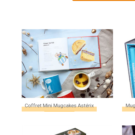
Coffret Mini Mugcakes Astérix
Mug