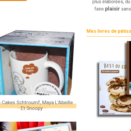
plus élaborées, du 
plaisir
faire
sans
Mes livres de pâtis
 Cakes Schtroumf, Maya L'Abeille
Et Snoopy