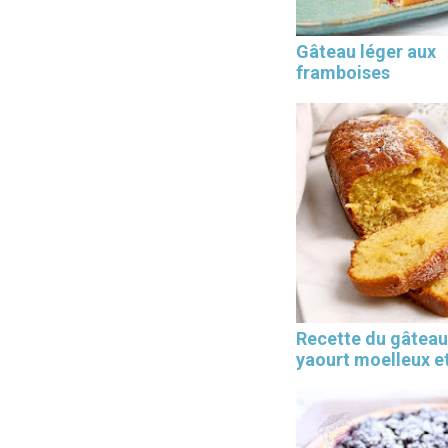
Gâteau léger aux
framboises
Les 30 outils indispensables
EN PÂTISSERIE
Recette du gâteau
yaourt moelleux et