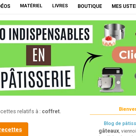
MATÉRIEL
LIVRES
DÉOS
BOUTIQUE
MES USTE
Bienven
cettes relatifs à :
coffret
.
Blog de pâtis
 recettes
gâteaux
, vienno