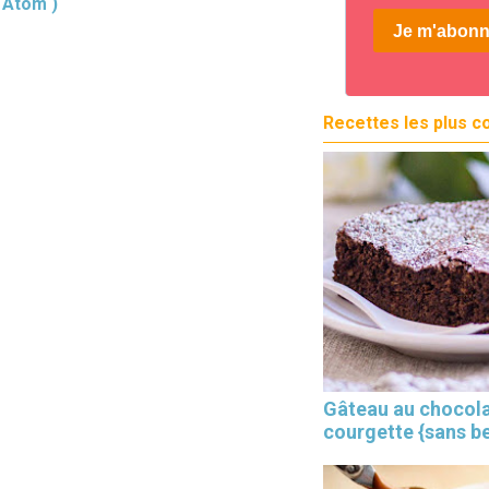
( Atom )
Recettes les plus c
Gâteau au chocola
courgette {sans b