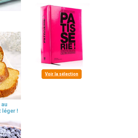
Voir la sélection
 au
 léger !