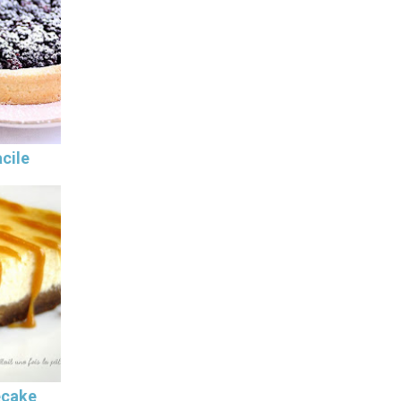
cile
ecake