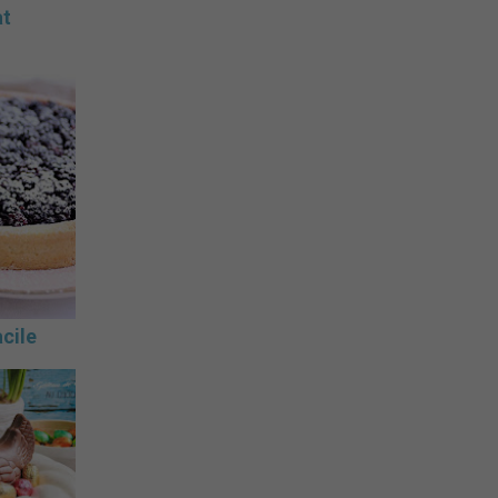
at
cile