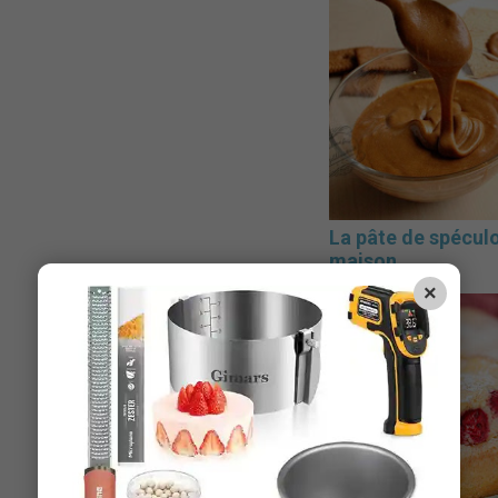
La pâte de spécul
maison
×