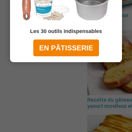
Gâteau léger aux
framboises
Les 30 outils indispensables
EN PÂTISSERIE
Recette du gâteau
yaourt moelleux et