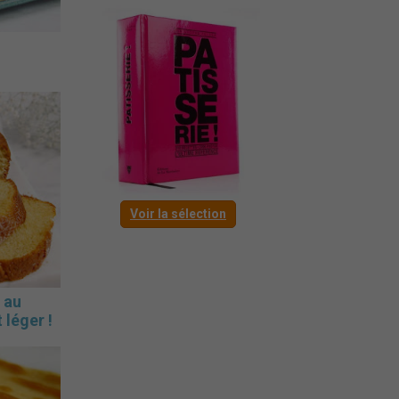
Voir la sélection
 au
 léger !