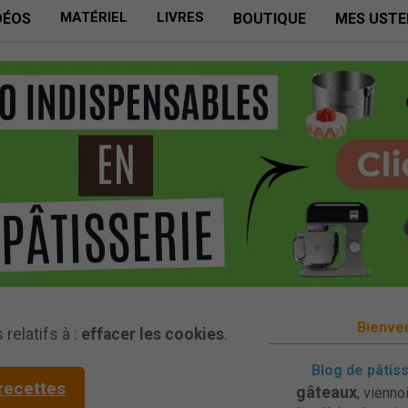
MATÉRIEL
LIVRES
DÉOS
BOUTIQUE
MES USTE
Bienven
relatifs à :
effacer les cookies
.
Blog de pâtis
 recettes
gâteaux
, vienno