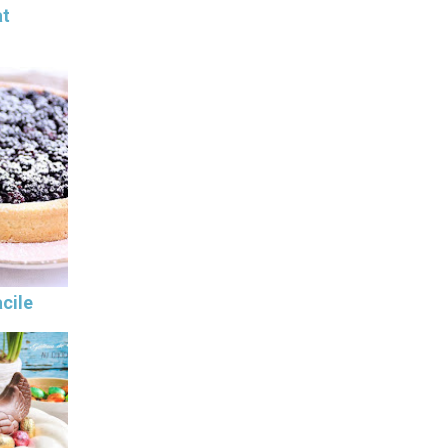
at
cile