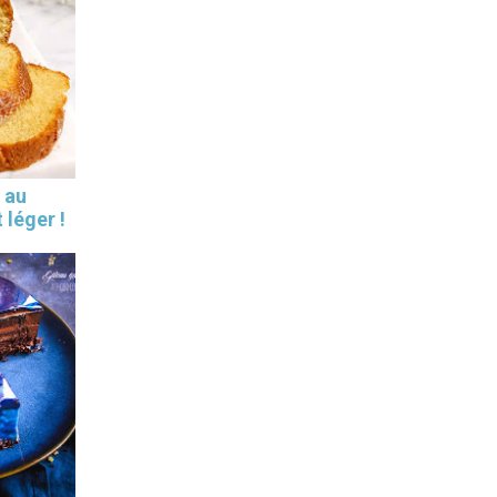
 au
 léger !