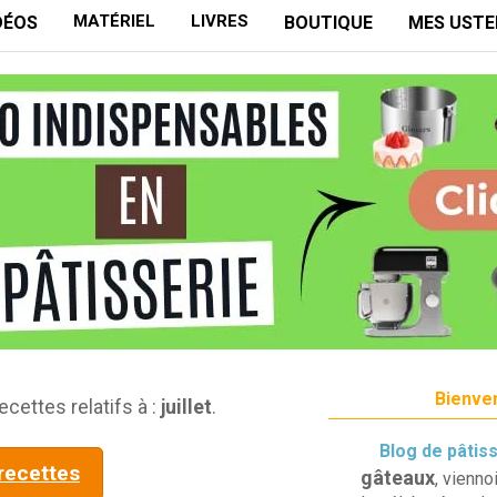
MATÉRIEL
LIVRES
DÉOS
BOUTIQUE
MES USTE
Bienven
ecettes relatifs à :
juillet
.
Blog de pâtis
 recettes
gâteaux
, vienno