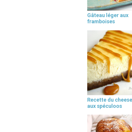
Gâteau léger aux
framboises
Les 30 outils indispensables
EN PÂTISSERIE
Recette du chees
aux spéculoos