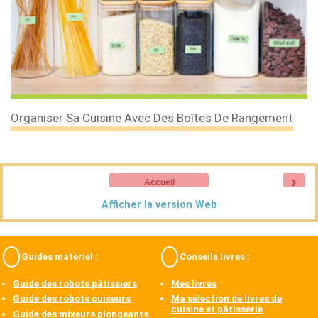
Organiser Sa Cuisine Avec Des Boîtes De Rangement
›
Accueil
Afficher la version Web
Guides matériel :
Conseils livres :
Guide des robots pâtissiers
Mes livres
Guide des robots cuiseurs
Ma sélection de livres de
cuisine et pâtisserie
Guide des mixeurs plongeants