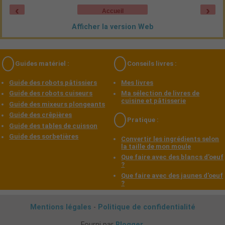
‹
›
Accueil
Afficher la version Web
Guides matériel :
Conseils livres :
Guide des robots pâtissiers
Mes livres
Guide des robots cuiseurs
Ma sélection de livres de
cuisine et pâtisserie
Guide des mixeurs plongeants
Guide des crêpières
Pratique :
Guide des tables de cuisson
Guide des sorbetières
Convertir les ingrédients selon
la taille de mon moule
Que faire avec des blancs d'oeuf
?
Que faire avec des jaunes d'oeuf
?
Mentions légales
-
Politique de confidentialité
Fourni par
Blogger
.