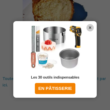
×
Les 30 outils indispensables
Toutes mes recettes de pains et viennoiseries sont par
ici.
EN PÂTISSERIE