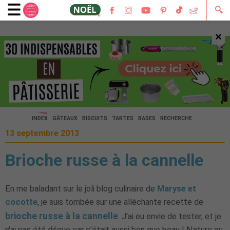
🔍
×
🔍
INDEX
GÂTEAUX
BISCUITS
TARTES
BASES
RECHERCHE
13 septembre 2013
Brioche russe à la cannelle
En me baladant sur le joli blog culinaire de
Maryse et
cocotte
, je suis tombée sur une alléchante recette de
brioche russe à la cannelle
. J'ai eu envie de tester, et je
n'ai pas été déçue car c'était aussi bon que beau ! Nature ou