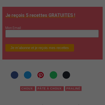
Je reçois 5 recettes GRATUITES !
Mon Email :
CHOUX
PÂTE À CHOUX
PRALINÉ