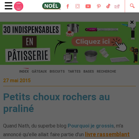
🔍
×
🔍
INDEX
GÂTEAUX
BISCUITS
TARTES
BASES
RECHERCHE
27 mai 2015
Petits choux rochers au
praliné
Quand Nath, du superbe blog
Pourquoi je grossis
, m'a
livre rassemblant
annoncé qu'elle allait faire partie d'un