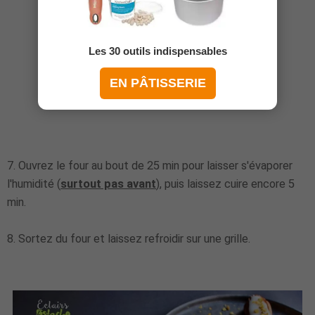
Les 30 outils indispensables
EN PÂTISSERIE
7. Ouvrez le four au bout de 25 min pour laisser s'évaporer
l'humidité (
surtout pas avant
), puis laissez cuire encore 5
min.
8. Sortez du four et laissez refroidir sur une grille.