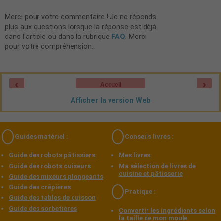
Merci pour votre commentaire ! Je ne réponds
plus aux questions lorsque la réponse est déjà
dans l'article ou dans la rubrique
FAQ
. Merci
pour votre compréhension.
‹
›
Accueil
Afficher la version Web
Guides matériel :
Conseils livres :
Guide des robots pâtissiers
Mes livres
Guide des robots cuiseurs
Ma sélection de livres de
cuisine et pâtisserie
Guide des mixeurs plongeants
Guide des crêpières
Pratique :
Guide des tables de cuisson
Guide des sorbetières
Convertir les ingrédients selon
la taille de mon moule