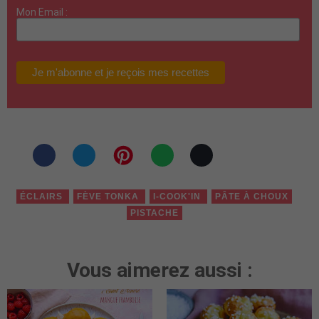
Mon Email :
ÉCLAIRS
FÈVE TONKA
I-COOK'IN
PÂTE À CHOUX
PISTACHE
Vous aimerez aussi :