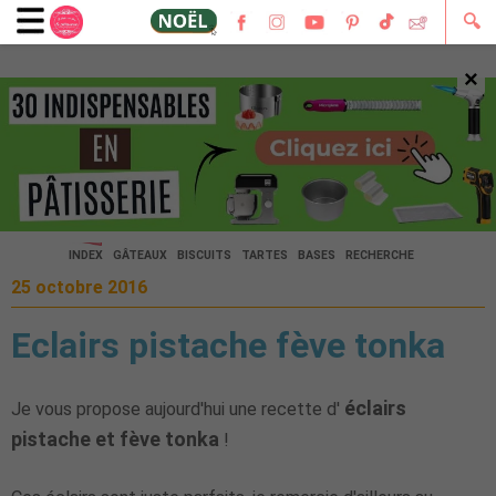
🔍
×
🔍
INDEX
GÂTEAUX
BISCUITS
TARTES
BASES
RECHERCHE
25 octobre 2016
Eclairs pistache fève tonka
éclairs
Je vous propose aujourd'hui une recette d'
pistache et fève tonka
!