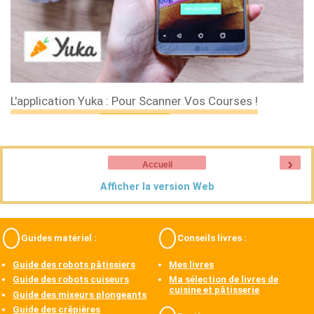
L'application Yuka : Pour Scanner Vos Courses !
›
Accueil
Afficher la version Web
Guides matériel :
Conseils livres :
Guide des robots pâtissiers
Mes livres
Guide des robots cuiseurs
Ma sélection de livres de
cuisine et pâtisserie
Guide des mixeurs plongeants
Guide des crêpières