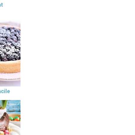
at
cile