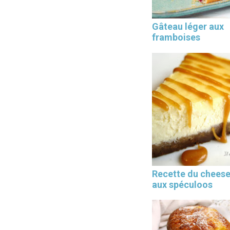
Gâteau léger aux
framboises
Les 30 outils indispensables
EN PÂTISSERIE
Recette du chees
aux spéculoos