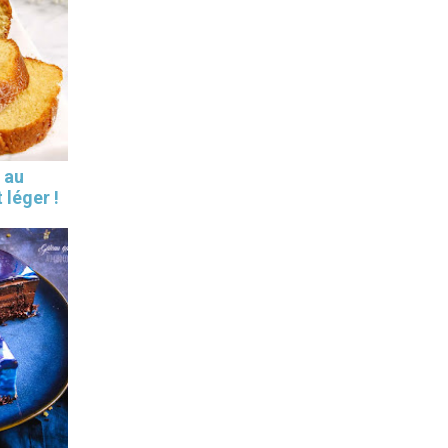
 au
 léger !