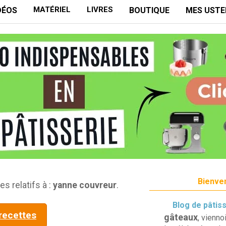
MATÉRIEL
LIVRES
DÉOS
BOUTIQUE
MES USTE
Bienven
es relatifs à :
yanne couvreur
.
Blog de pâtis
 recettes
gâteaux
, vienno