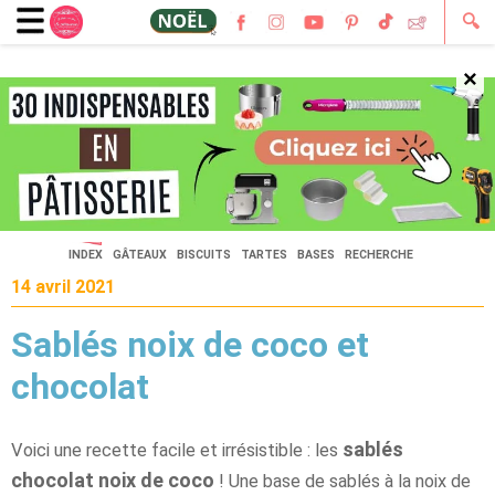
🔍
×
🔍
INDEX
GÂTEAUX
BISCUITS
TARTES
BASES
RECHERCHE
14 avril 2021
Sablés noix de coco et
chocolat
sablés
Voici une recette facile et irrésistible : les
chocolat noix de coco
! Une base de sablés à la noix de