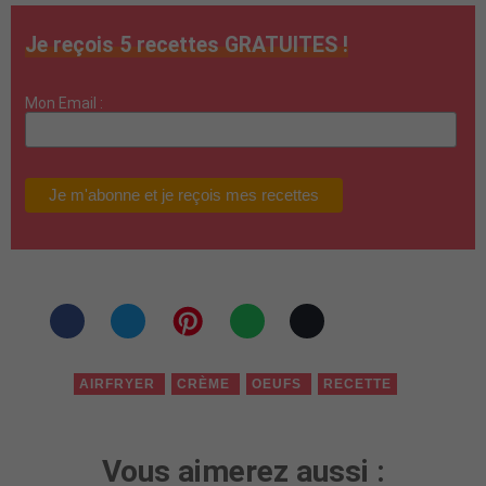
Je reçois 5 recettes GRATUITES !
Mon Email :
AIRFRYER
CRÈME
OEUFS
RECETTE
Vous aimerez aussi :