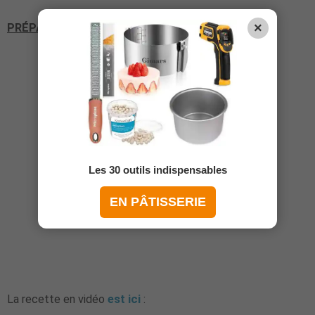
×
PRÉPARATION :
Les 30 outils indispensables
EN PÂTISSERIE
La recette en vidéo
est ici
: