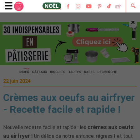
🔍
×
🔍
INDEX
GÂTEAUX
BISCUITS
TARTES
BASES
RECHERCHE
22 juin 2024
Crèmes aux oeufs au airfryer
- Recette facile et rapide !
crèmes aux oeufs
Nouvelle recette facile et rapide : les
au airfryer !
Un délice de notre enfance, régressif et tout