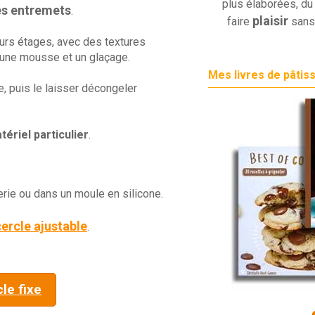
plus élaborées, du 
es entremets
.
plaisir
faire
sans
urs étages, avec des textures
s, une mousse et un glaçage.
Mes livres de pâtis
re, puis le laisser décongeler
tériel particulier
.
erie ou dans un moule en silicone.
cercle ajustable
.
le fixe