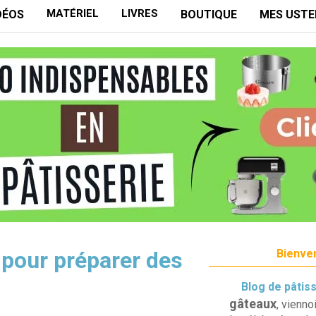
MATÉRIEL
LIVRES
DÉOS
BOUTIQUE
MES USTE
 pour préparer des
Bienven
Blog de pâtis
gâteaux
, vienno