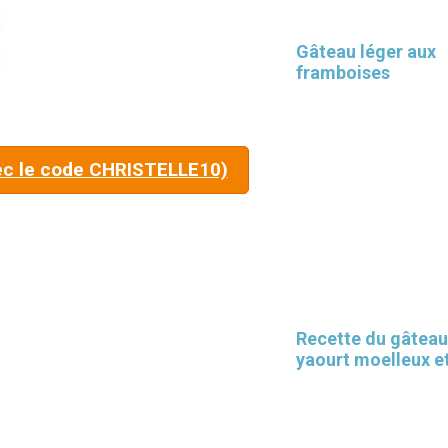
Gâteau léger aux
framboises
Les 30 outils indispensables
EN PÂTISSERIE
ec le code CHRISTELLE10)
Recette du gâteau
yaourt moelleux et