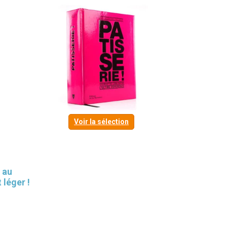
Voir la sélection
 au
 léger !