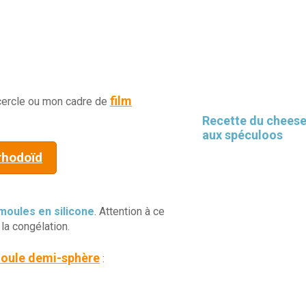
film
 cercle ou mon cadre de
Recette du chees
aux spéculoos
rhodoïd
moules en silicone
. Attention à ce
la congélation.
oule demi-sphère
: