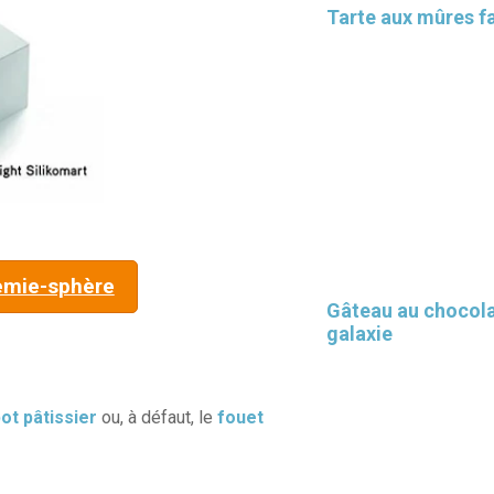
Tarte aux mûres fa
mie-sphère
Gâteau au chocol
galaxie
ot pâtissier
ou, à défaut, le
fouet