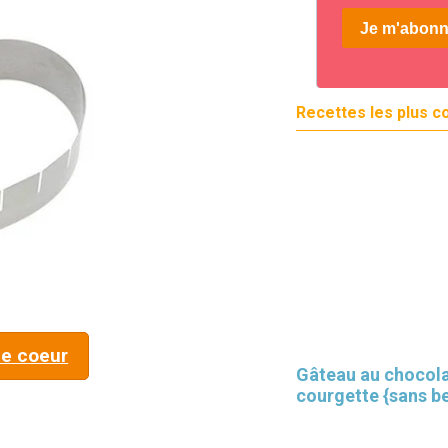
Recettes les plus c
e coeur
Gâteau au chocola
courgette {sans b