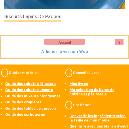
Biscuits Lapins De Pâques
›
Accueil
Afficher la version Web
Guides matériel :
Conseils livres :
Guide des robots pâtissiers
Mes livres
Guide des robots cuiseurs
Ma sélection de livres de
cuisine et pâtisserie
Guide des mixeurs plongeants
Guide des crêpières
Pratique :
Guide des tables de cuisson
Guide des sorbetières
Convertir les ingrédients selon
la taille de mon moule
Que faire avec des blancs d'oeuf