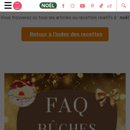
🔍
Vous trouverez ici tous les articles ou recettes relatifs à :
noël
.
Retour à l'index des recettes