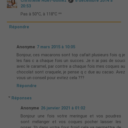
Christelle Huet-Gomez
8 décembre 2014 à
20:53
Pas à 50°C, à 118°C ^^
Répondre
Anonyme
7 mars 2015 à 10:05
Bonjour, ces macarons sont top cafait plusieurs fois q je
les fais c a chaque fois un succes. Je n ai pas de souci
avec le caramel, par contre a chaque fois mes coques au
chocolat sont craquele, je pense q c due au cacao. Avez
vous un conseil pour evitez cela ???
Répondre
Réponses
Anonyme
26 janvier 2021 à 01:02
Bonjour une fois votre meringue et vos poudres
sont mélanger et vos coques pocher laisser les
poser 1h dans votre four froid cela va permettre de