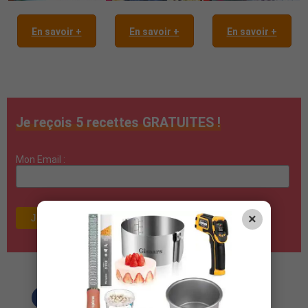
En savoir +
En savoir +
En savoir +
Je reçois 5 recettes GRATUITES !
Mon Email :
×