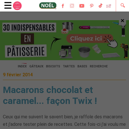
🔍
×
🔍
INDEX
GÂTEAUX
BISCUITS
TARTES
BASES
RECHERCHE
9 février 2014
Macarons chocolat et
caramel... façon Twix !
Ceux qui me suivent le savent bien, je raffole des macarons
et j'adore tester plein de recettes. Cette fois-ci j'ai voulu me