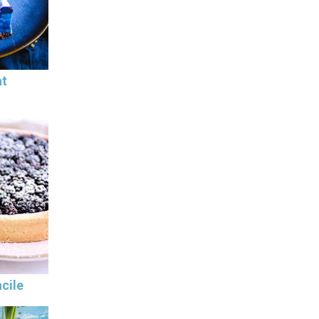
at
cile