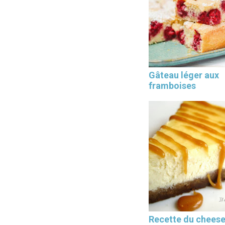
Les 30 outils indispensables
Gâteau léger aux
EN PÂTISSERIE
framboises
Recette du chees