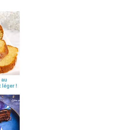
 au
 léger !