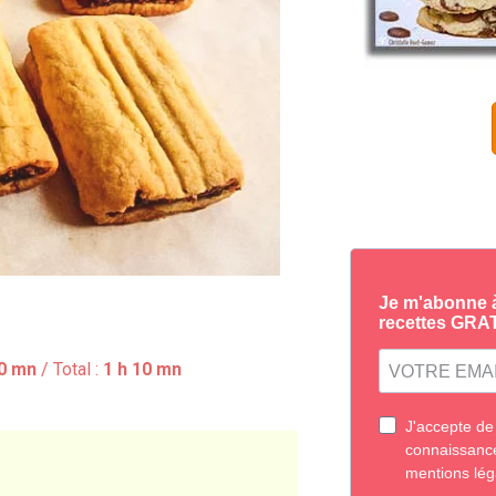
0 mn
/ Total :
1 h 10 mn