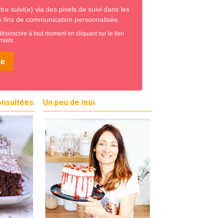
onsultées
Un peu de moi