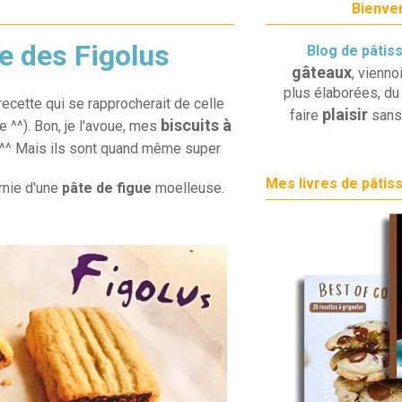
Bienven
e des Figolus
Blog de pâtis
gâteaux
, vienno
plus élaborées, du 
 recette qui se rapprocherait de celle
plaisir
faire
sans
biscuits à
 ^^). Bon, je l'avoue, mes
^^ Mais ils sont quand même super
Mes livres de pâtis
rnie d'une
pâte de figue
moelleuse.