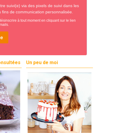
onsultées
Un peu de moi