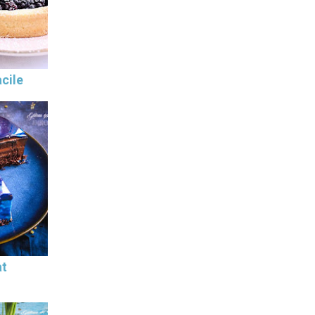
cile
at