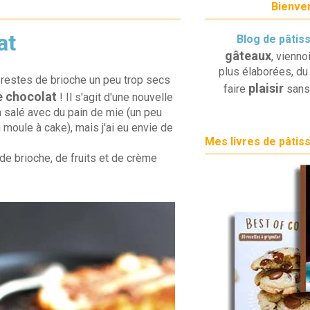
Bienven
at
Blog de pâtis
gâteaux
, vienno
plus élaborées, du 
es restes de brioche un peu trop secs
plaisir
faire
sans
e chocolat
! Il s'agit d'une nouvelle
n salé avec du pain de mie (un peu
moule à cake), mais j'ai eu envie de
Mes livres de pâtis
de brioche, de fruits et de crème