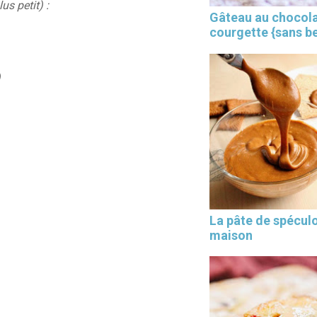
us petit) :
Gâteau au chocola
courgette {sans b
)
×
La pâte de spécul
maison