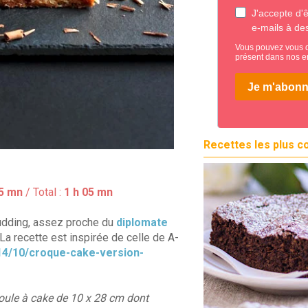
Recettes les plus c
5 mn
/ Total :
1 h 05 mn
pudding, assez proche du
diplomate
La recette est inspirée de celle de A-
14/10/croque-cake-version-
moule à cake de 10 x 28 cm dont