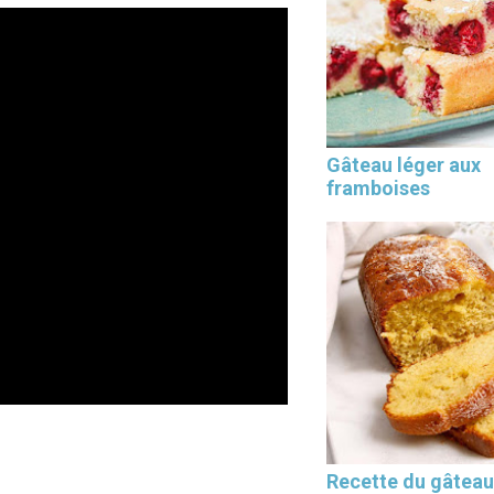
Les 30 outils indispensables
Gâteau léger aux
EN PÂTISSERIE
framboises
Recette du gâteau