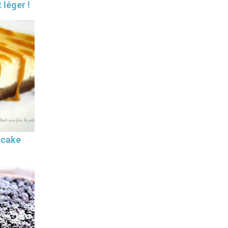
 léger !
ecake