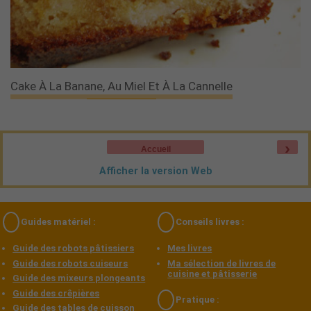
Cake À La Banane, Au Miel Et À La Cannelle
›
Accueil
Afficher la version Web
Guides matériel :
Conseils livres :
Guide des robots pâtissiers
Mes livres
Guide des robots cuiseurs
Ma sélection de livres de
cuisine et pâtisserie
Guide des mixeurs plongeants
Guide des crêpières
Pratique :
Guide des tables de cuisson