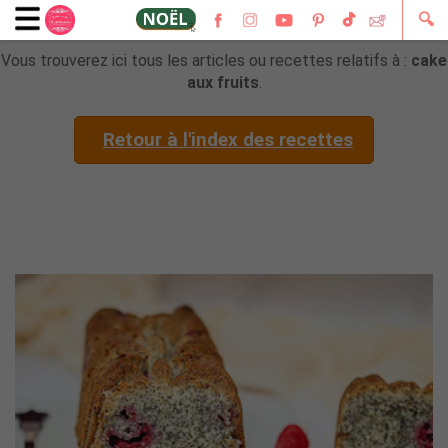
🔍
Vous trouverez ici tous les articles ou recettes relatifs à :
cake
aux fruits
.
Retour à l'index des recettes