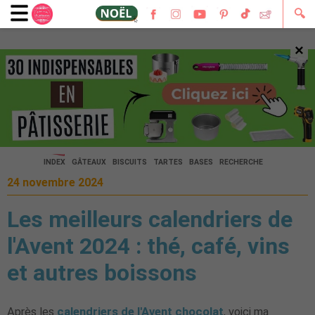
🔍
×
🔍
INDEX
GÂTEAUX
BISCUITS
TARTES
BASES
RECHERCHE
24 novembre 2024
Les meilleurs calendriers de
l'Avent 2024 : thé, café, vins
et autres boissons
Après les
calendriers de l'Avent chocolat
, voici ma