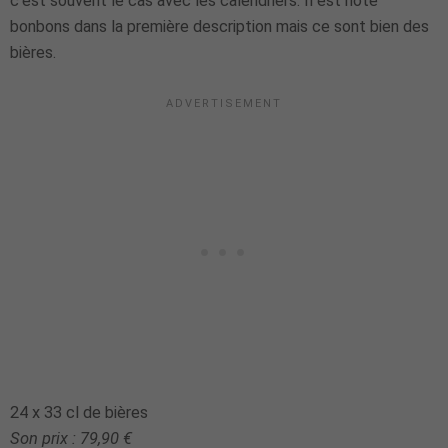
c'est souvent le cas avec les calendriers. Il est noté
bonbons dans la première description mais ce sont bien des
bières.
24 x 33 cl de bières
Son prix : 79,90 €