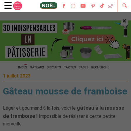
🔍
×
🔍
INDEX
GÂTEAUX
BISCUITS
TARTES
BASES
RECHERCHE
1 juillet 2023
Gâteau mousse de framboise
gâteau à la mousse
Léger et gourmand à la fois, voici le
de framboise !
Impossible de résister à cette petite
merveille.