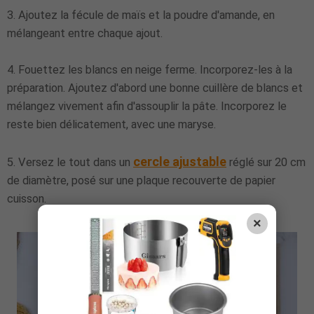
3. Ajoutez la fécule de maïs et la poudre d'amande, en
mélangeant entre chaque ajout.
4. Fouettez les blancs en neige ferme. Incorporez-les à la
préparation. Ajoutez d'abord une bonne cuillère de blancs et
mélangez vivement afin d'assouplir la pâte. Incorporez le
reste bien délicatement, avec une maryse.
cercle ajustable
5. Versez le tout dans un
réglé sur 20 cm
de diamètre, posé sur une plaque recouverte de papier
cuisson.
×