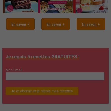
En savoir +
En savoir +
En savoir +
Je reçois 5 recettes GRATUITES !
Mon Email :