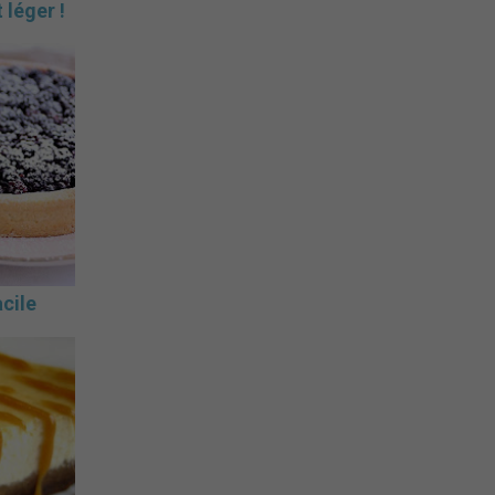
 léger !
cile