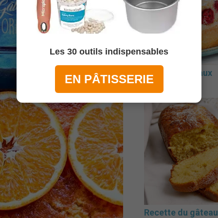
Les 30 outils indispensables
Gâteau léger aux
EN PÂTISSERIE
framboises
Recette du gâteau