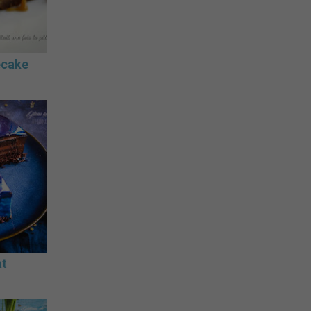
ecake
at