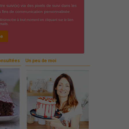
onsultées
Un peu de moi