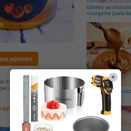
Gâteau au chocola
courgette {sans b
l aux agrumes
×
agit d'une entreprise française créée
gagée dans le développement durable
La pâte de spécul
maison
sur leur site
ts
, n'hésitez pas à aller