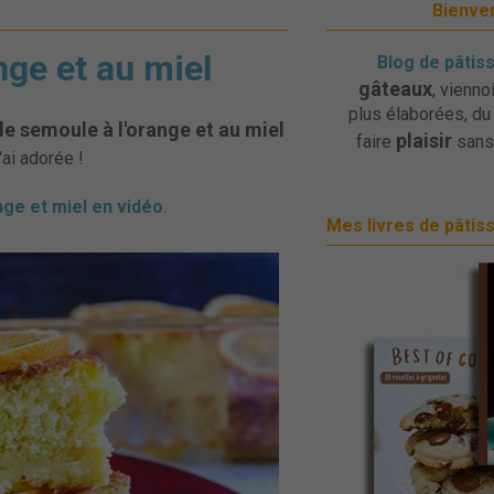
Bienven
nge et au miel
Blog de pâtis
gâteaux
, vienno
plus élaborées, du 
e semoule à l'orange et au miel
plaisir
faire
sans
'ai adorée !
ge et miel en vidéo
.
Mes livres de pâtis