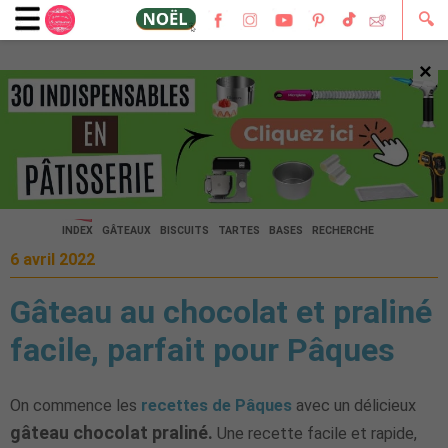
🔍
×
🔍
INDEX
GÂTEAUX
BISCUITS
TARTES
BASES
RECHERCHE
6 avril 2022
Gâteau au chocolat et praliné
facile, parfait pour Pâques
On commence les
recettes de Pâques
avec un délicieux
gâteau chocolat praliné.
Une recette facile et rapide,