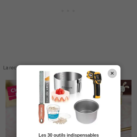
La recette en vidéo
est ici
:
×
Les 30 outils indispensables