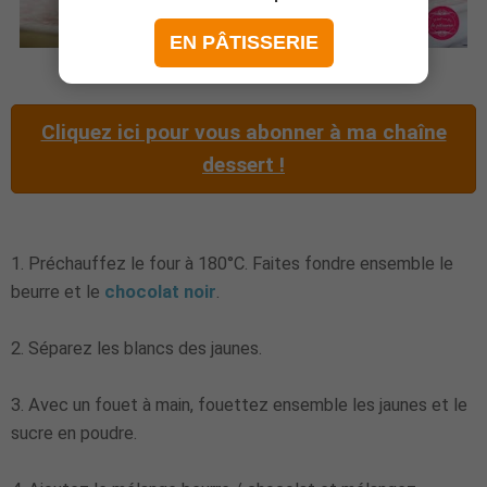
EN PÂTISSERIE
Cliquez ici pour vous abonner à ma chaîne
dessert !
1. Préchauffez le four à 180°C. Faites fondre ensemble le
beurre et le
chocolat noir
.
2. Séparez les blancs des jaunes.
3. Avec un fouet à main, fouettez ensemble les jaunes et le
sucre en poudre.