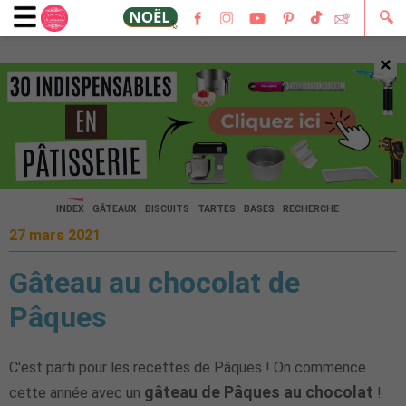
🔍
×
🔍
INDEX
GÂTEAUX
BISCUITS
TARTES
BASES
RECHERCHE
27 mars 2021
Gâteau au chocolat de
Pâques
C'est parti pour les recettes de Pâques ! On commence
gâteau de Pâques au chocolat
cette année avec un
!