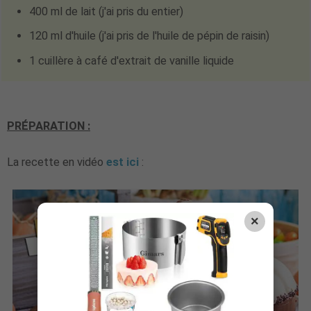
400 ml de lait (j'ai pris du entier)
120 ml d'huile (j'ai pris de l'huile de pépin de raisin)
1 cuillère à café d'extrait de vanille liquide
PRÉPARATION :
La recette en vidéo
est ici
:
×