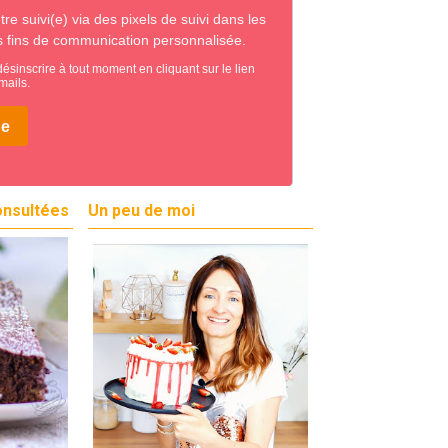
onsultées
Un peu de moi