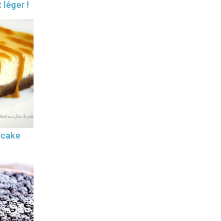
 léger !
ecake