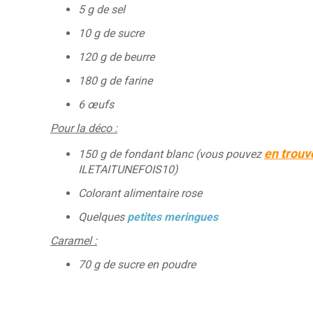
5 g de sel
10 g de sucre
120 g de beurre
180 g de farine
6 œufs
Pour la déco :
en trouve
150 g de fondant blanc (vous pouvez
ILETAITUNEFOIS10)
Colorant alimentaire rose
Quelques
petites meringues
Caramel :
70 g de sucre en poudre