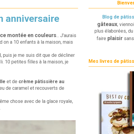
Bienven
n anniversaire
Blog de pâtis
gâteaux
, vienno
plus élaborées, du 
èce montée en couleurs
... J'aurais
plaisir
faire
sans
d on a 10 enfants à la maison, mais
, puis je me suis dit que de décliner
Mes livres de pâtis
i. 10 petites filles à la maison, je
lle
et de
crème pâtissière au
 peu de caramel et recouverts de
même chose avec de la glace royale,
.