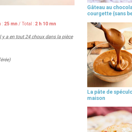
Gâteau au chocola
courgette {sans b
 :
25 mn
/ Total :
2 h 10 mn
l y a en tout 24 choux dans la pièce
érée)
×
La pâte de spécul
maison