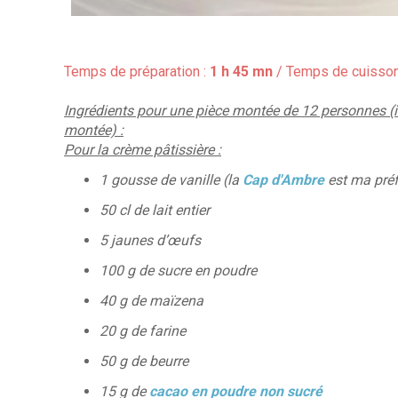
Temps de préparation :
1 h 45 mn
/ Temps de cuisson
Ingrédients pour une pièce montée de
12 personnes
(i
montée) :
Pour la crème pâtissière :
1 gousse de vanille (la
Cap d'Ambre
est ma préf
50 cl de lait entier
5 jaunes d’œufs
100 g de sucre en poudre
40 g de maïzena
20 g de farine
50 g de beurre
15 g de
cacao en poudre non sucré