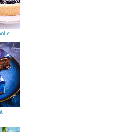
cile
at