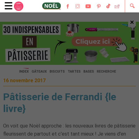
🔍
×
🔍
INDEX
GÂTEAUX
BISCUITS
TARTES
BASES
RECHERCHE
16 novembre 2017
Pâtisserie de Ferrandi {le
livre}
On voit que Noël approche : les nouveaux livres de pâtisserie
fleurissent de partout et c'est tant mieux ! Je viens d'en