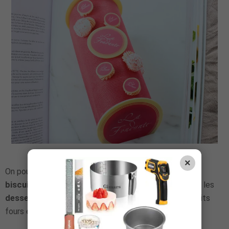
Bûche fondante girly de Christophe Felder
×
On poursuit le livre avec les recettes de
crèmes
, de
biscuits
, de
meringue
, de
macarons
. Suivent ensuite les
desserts faciles
avec les gâteaux de voyage, les petits
fours et les desserts rapides.