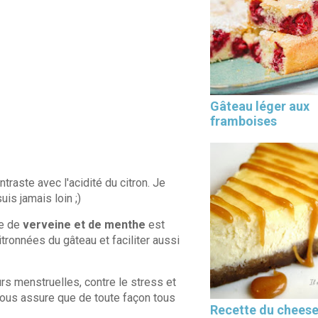
Les 30 outils indispensables
Gâteau léger aux
EN PÂTISSERIE
framboises
traste avec l'acidité du citron. Je
uis jamais loin ;)
se de
verveine et de menthe
est
tronnées du gâteau et faciliter aussi
urs menstruelles, contre le stress et
e vous assure que de toute façon tous
Recette du chees