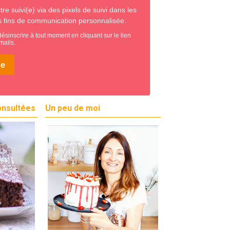
onsultées
Un peu de moi