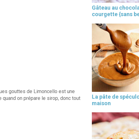
Gâteau au chocola
courgette {sans b
×
ues gouttes de Limoncello est une
La pâte de spécul
re quand on prépare le sirop, donc tout
maison