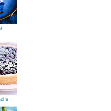
at
cile