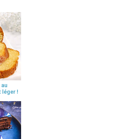
 au
 léger !