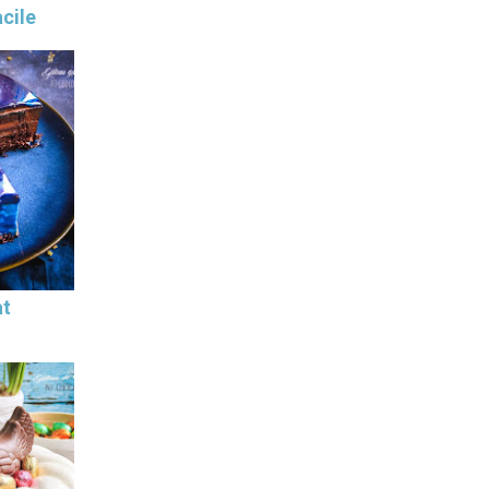
cile
at