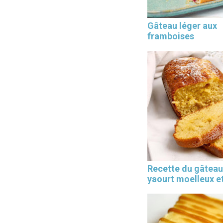
Gâteau léger aux
framboises
Les 30 outils indispensables
EN PÂTISSERIE
Recette du gâteau
yaourt moelleux et