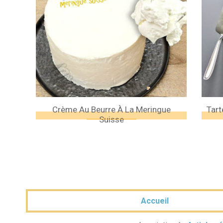
Crème Au Beurre À La Meringue
Tart
Suisse
Accueil