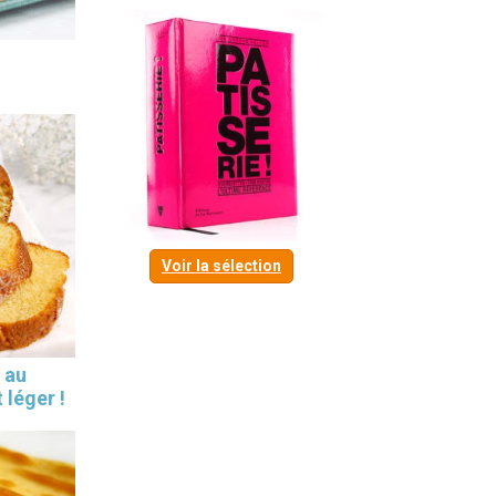
Voir la sélection
 au
 léger !