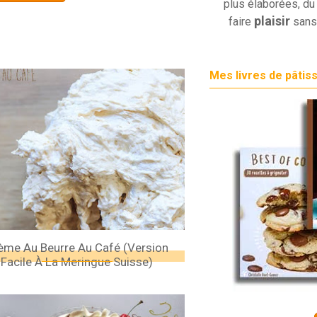
plus élaborées, du 
plaisir
faire
sans
Mes livres de pâtis
ème Au Beurre Au Café (version
Facile À La Meringue Suisse)