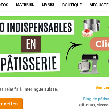
MATÉRIEL
LIVRES
DÉOS
BOUTIQUE
MES USTE
Bienven
s relatifs à :
meringue suisse
.
Blog de pâtis
 recettes
gâteaux
, vienno