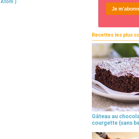
( Atom )
Recettes les plus c
Gâteau au chocola
courgette {sans b