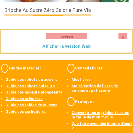
Brioche Au Sucre Zéro Calorie Pure Via
›
Accueil
Afficher la version Web
Guides matériel :
Conseils livres :
Guide des robots pâtissiers
Mes livres
Guide des robots cuiseurs
Ma sélection de livres de
cuisine et pâtisserie
Guide des mixeurs plongeants
Guide des crêpières
Pratique :
Guide des tables de cuisson
Guide des sorbetières
Convertir les ingrédients selon
la taille de mon moule
Que faire avec des blancs d'oeuf
?