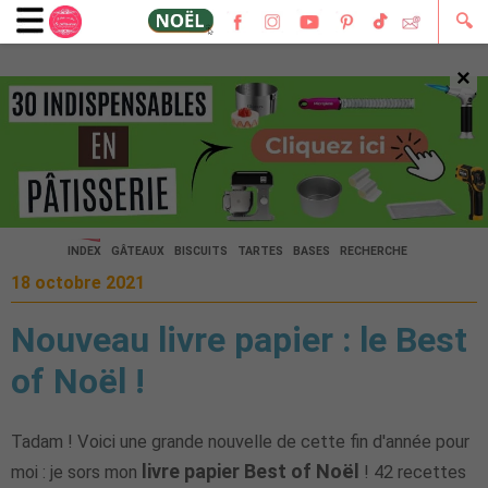
🔍
×
🔍
INDEX
GÂTEAUX
BISCUITS
TARTES
BASES
RECHERCHE
18 octobre 2021
Nouveau livre papier : le Best
of Noël !
Tadam ! Voici une grande nouvelle de cette fin d'année pour
livre papier Best of Noël
moi : je sors mon
! 42 recettes