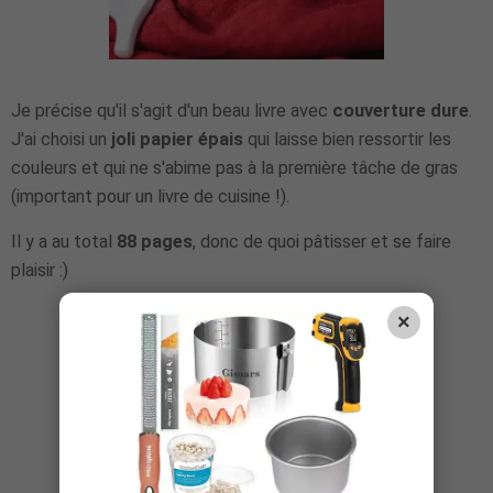
Je précise qu'il s'agit d'un beau livre avec
couverture dure
.
J'ai choisi un
joli papier épais
qui laisse bien ressortir les
couleurs et qui ne s'abime pas à la première tâche de gras
(important pour un livre de cuisine !).
Il y a au total
88 pages
, donc de quoi pâtisser et se faire
plaisir :)
×