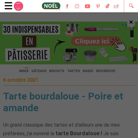
🔍
×
🔍
INDEX
GÂTEAUX
BISCUITS
TARTES
BASES
RECHERCHE
6 octobre 2021
Tarte bourdaloue - Poire et
amande
Un grand classique des tartes et d'ailleurs une de mes
tarte Bourdaloue !
préférées, j'ai nommé la
Je suis