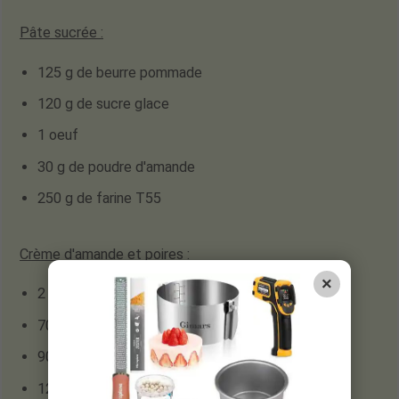
Pâte sucrée :
125 g de beurre pommade
120 g de sucre glace
1 oeuf
30 g de poudre d'amande
250 g de farine T55
Crème d'amande et poires :
×
2 oeufs
70 g de beurre pommade
90 g de sucre en poudre
125 g de poudre d'amande