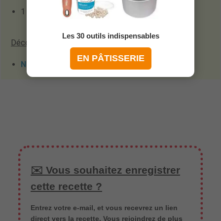
1 grosse boite de poires au sirop
Les 30 outils indispensables
Déco :
EN PÂTISSERIE
Nappage blond
✉️ Vous souhaitez enregistrer
cette recette ?
Entrez votre e-mail, et vous recevrez un lien
direct vers la recette. Vous rejoindrez de plus