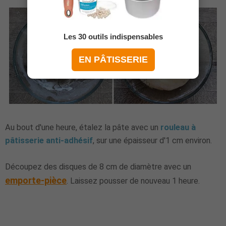
Les 30 outils indispensables
EN PÂTISSERIE
Au bout d'une heure, étalez la pâte avec un
rouleau à
pâtisserie anti-adhésif
, sur une épaisseur d'1 cm environ.
Découpez des disques de 8 cm de diamètre avec un
emporte-pièce
. Laissez pousser de nouveau 1 heure.