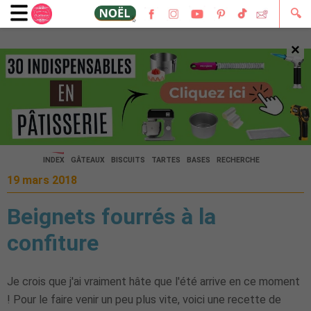
🔍
×
🔍
INDEX
GÂTEAUX
BISCUITS
TARTES
BASES
RECHERCHE
19 mars 2018
Beignets fourrés à la
confiture
Je crois que j'ai vraiment hâte que l'été arrive en ce moment
! Pour le faire venir un peu plus vite, voici une recette de