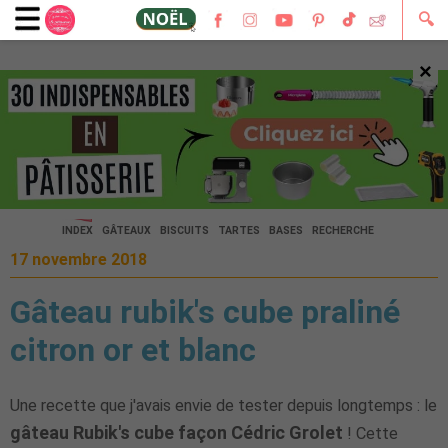
🔍
×
🔍
INDEX
GÂTEAUX
BISCUITS
TARTES
BASES
RECHERCHE
17 novembre 2018
Gâteau rubik's cube praliné
citron or et blanc
Une recette que j'avais envie de tester depuis longtemps : le
gâteau Rubik's cube façon Cédric Grolet
! Cette