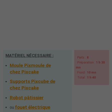
MATÉRIEL NÉCESSAIRE :
Parts :
8
Préparation :
1 h 30
Moule Pixmoule de
mn
chez Pixcake
Froid :
10 mn
Total :
1 h 40
Supports Pixcube de
chez Pixcake
Robot pâtissier
fouet électrique
ou