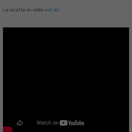
La recette en vidéo
est ici
: