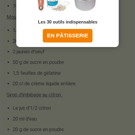
10 g de beurre fondu
Mousse bavaroise à la vanille
:
Les 30 outils indispensables
1/2 gousse de vanille
EN PÂTISSERIE
20 cl de lait entier
2 jaunes d'oeuf
50 g de sucre en poudre
1,5 feuilles de gélatine
20 cl de crème liquide entière
Sirop d'imbibage au citron :
Le jus d'1/2 citron
20 ml d'eau
20 g de sucre en poudre