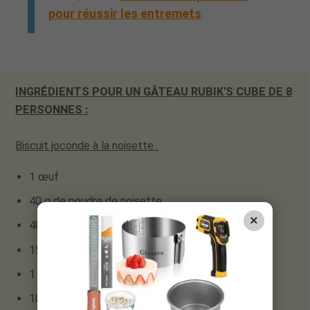
pour réussir les entremets
.
INGRÉDIENTS POUR UN GÂTEAU RUBIK'S CUBE DE 8
PERSONNES :
Biscuit joconde
à la noisette :
1 œuf
40 g de poudre de noisette
×
40 g de sucre glace
15 g de farine
1 blanc d'oeuf
10 g de sucre en poudre