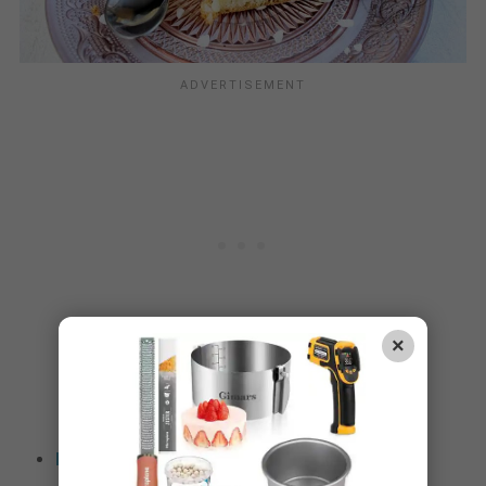
×
Entremets boules de Noël