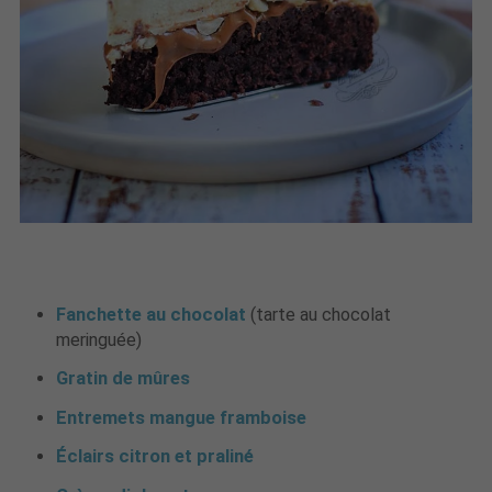
Fanchette au chocolat
(tarte au chocolat
meringuée)
Gratin de mûres
Entremets mangue framboise
Éclairs citron et praliné