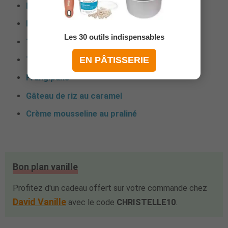
Merveilleux aux chocolat
Bûche fraise amande
Les 30 outils indispensables
Tarte au chocolat façon Saint Honoré
Truffes au chocolat
EN PÂTISSERIE
Frangipane
Gâteau de riz au caramel
Crème mousseline au praliné
Bon plan vanille
Profitez d'un cadeau offert sur votre commande chez
David Vanille
avec le code
CHRISTELLE10
.