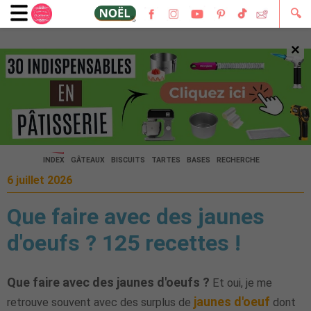
🔍
×
🔍
INDEX
GÂTEAUX
BISCUITS
TARTES
BASES
RECHERCHE
6 juillet 2026
Que faire avec des jaunes
d'oeufs ? 125 recettes !
Que faire avec des jaunes d'oeufs ?
Et oui, je me
jaunes d'oeuf
retrouve souvent avec des surplus de
dont