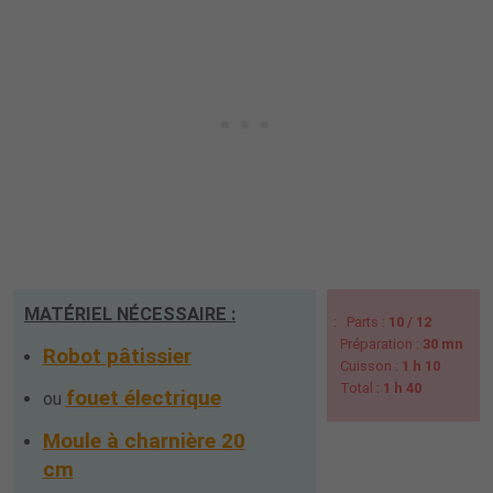
MATÉRIEL NÉCESSAIRE :
:
Parts :
10 / 12
Préparation :
30 mn
Robot pâtissier
Cuisson :
1 h 10
Total :
1 h 40
fouet électrique
ou
Moule à charnière 20
cm