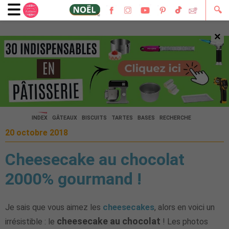
🔍
×
🔍
INDEX
GÂTEAUX
BISCUITS
TARTES
BASES
RECHERCHE
20 octobre 2018
Cheesecake au chocolat
2000% gourmand !
Je sais que vous aimez les
cheesecakes
, alors en voici un
cheesecake au chocolat
irrésistible : le
! Les photos