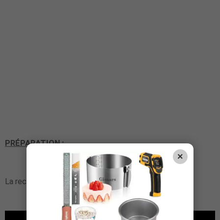
PRÉPARATION :
×
La recette en vidéo
est ici
: